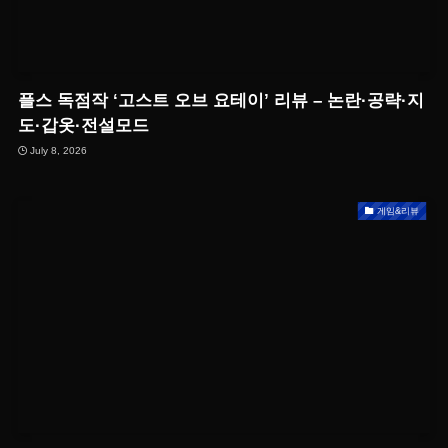
플스 독점작 ‘고스트 오브 요테이’ 리뷰 – 논란·공략·지
도·갑옷·전설모드
July 8, 2026
게임&리뷰