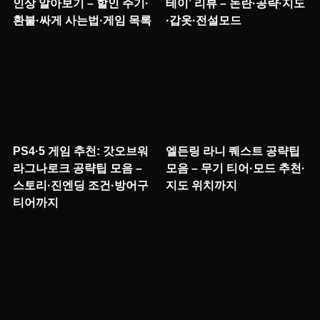
인상 알아보기 – 할인 주기·
테이’ 리뷰 – 논란·공략·지도
환불·싸게 사는법·게임 목록
·갑옷·전설모드
PS4·5 게임 추천: 갓오브워
엘든링 라니 퀘스트 공략팁
라그나로크 공략팁 모음 –
모음 – 무기 티어·모드 추천·
스토리·진엔딩 조건·방어구
지도 위치까지
티어까지